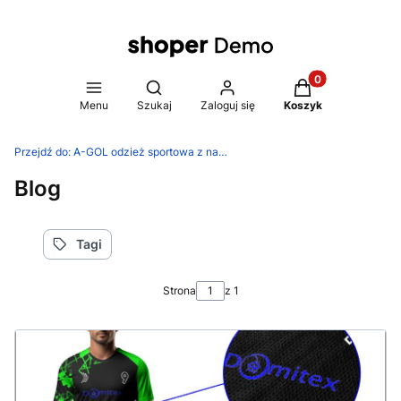
Produkty w koszy
Otwórz wyszukiwarkę
Menu
Szukaj
Zaloguj się
Koszyk
Przejdź do:
A-GOL odzież sportowa z nadrukiem
Blog
Tagi
Strona
z 1